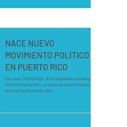
NACE NUEVO
MOVIMIENTO POLÍTICO
EN PUERTO RICO
San Juan, Puerto Rico- Ante la quiebra colonial que
enfrenta Puerto Rico, un grupo de puertorriqueños
anunció hoy la creación del...